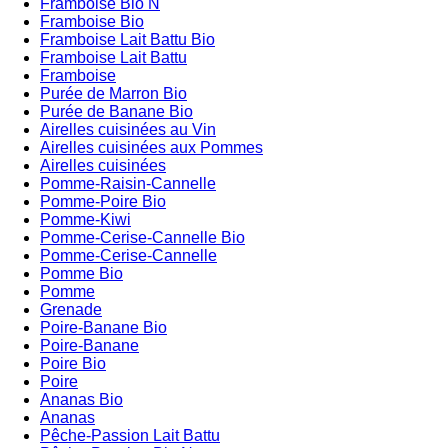
Framboise Bio N
Framboise Bio
Framboise Lait Battu Bio
Framboise Lait Battu
Framboise
Purée de Marron Bio
Purée de Banane Bio
Airelles cuisinées au Vin
Airelles cuisinées aux Pommes
Airelles cuisinées
Pomme-Raisin-Cannelle
Pomme-Poire Bio
Pomme-Kiwi
Pomme-Cerise-Cannelle Bio
Pomme-Cerise-Cannelle
Pomme Bio
Pomme
Grenade
Poire-Banane Bio
Poire-Banane
Poire Bio
Poire
Ananas Bio
Ananas
Pêche-Passion Lait Battu