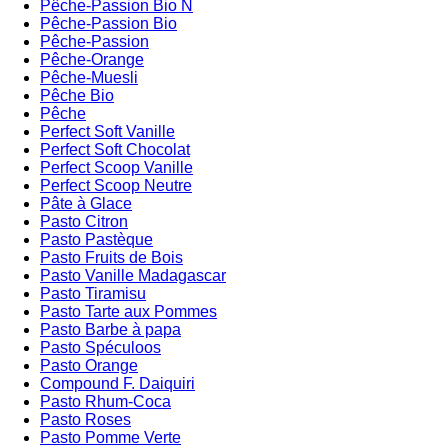
Pêche-Passion Bio N
Pêche-Passion Bio
Pêche-Passion
Pêche-Orange
Pêche-Muesli
Pêche Bio
Pêche
Perfect Soft Vanille
Perfect Soft Chocolat
Perfect Scoop Vanille
Perfect Scoop Neutre
Pâte à Glace
Pasto Citron
Pasto Pastèque
Pasto Fruits de Bois
Pasto Vanille Madagascar
Pasto Tiramisu
Pasto Tarte aux Pommes
Pasto Barbe à papa
Pasto Spéculoos
Pasto Orange
Compound F. Daiquiri
Pasto Rhum-Coca
Pasto Roses
Pasto Pomme Verte