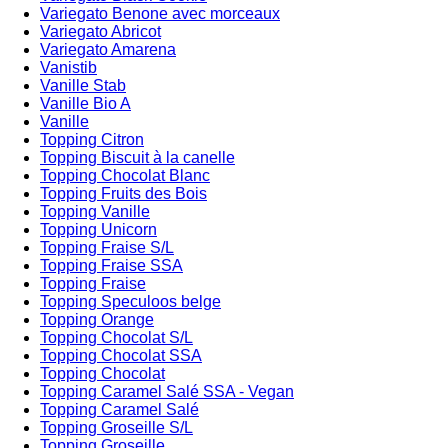
Variegato Benone avec morceaux
Variegato Abricot
Variegato Amarena
Vanistib
Vanille Stab
Vanille Bio A
Vanille
Topping Citron
Topping Biscuit à la canelle
Topping Chocolat Blanc
Topping Fruits des Bois
Topping Vanille
Topping Unicorn
Topping Fraise S/L
Topping Fraise SSA
Topping Fraise
Topping Speculoos belge
Topping Orange
Topping Chocolat S/L
Topping Chocolat SSA
Topping Chocolat
Topping Caramel Salé SSA - Vegan
Topping Caramel Salé
Topping Groseille S/L
Topping Groseille