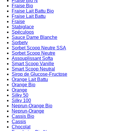
Fraise Bio N
Fraise Bio
Fraise Lait Battu Bio
Fraise Lait Battu
Fraise
Stabiglace
Spéculoos
Sauce Dame Blanche
Sorbety
Sorbet Scoop Neutre SSA
Sorbet Scoop Neutre
Assouplissant Softa
Smart Scoop Vanille
Smart Scoop Neutral
Sirop de Glucose-Fructose
Orange Lait Battu
Orange Bio
Orange
Silky 50
Silky 100
Neprun-Orange Bio
Neprun-Orange
Cassis Bio
Cassis
Chocolat