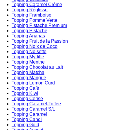
Topping Caramel Crème
Topping Réglisse
Topping Framboise
Topping Pomme Verte
Topping Pistache Premium
Topping Pistache
Topping Ananas
Topping Fruit de la Passion
Topping Noix de Coco
Topping Noisette
Topping Myrtille
Topping Menthe
Topping Chocolat au Lait
Topping Matcha
Topping Mangue
Topping Lemon Curd
Topping Café
Topping Kiwi
Topping Cerise
Topping Caramel-Toffee
Topping Caramel S/L
Topping Caramel
Topping Candi
Topping Gold
Topping Avocat