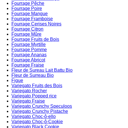
Fourrage Pêche
Fourrage Poire
Fourrage Mangue
Fourrage Framboise
Fourrage Cerises Noires
Fourrage Citron
Fourrage Mûre
Fourrage Fruits de Bois
Fourrage Myrtille
Fourrage Pomme
Fourrage Ananas
Fourrage Abricot
Fourrage Fraise
Fleur de Sureau Lait Battu Bio
Fleur de Surreau Bio
Figue
Variegato Fruits des Bois
Variegato Rocher
Variegato Popped rice
Variegato Fraise
Variegato Crunchy Speculoos
Variegato Crunchy Pistache
Variegato Choc-ô-ello
Variegato Choc-ô-Cookie
Variegato Black Cookie