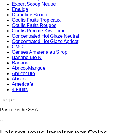
Expert Scoop Neutre
Emulga
Diabeline Scoop
Coulis Fruits Tropicaux
Coulis Fruits Rouges
Coulis Pomme-Kiwi-Lime
Concentrated Hot Glaze Neutral
Concentrated Hot Glaze Apricot
CMC
Cerises Amarena au Sirop
Banane Bio N
Banane
Abricot-Mangue
Abricot Bio
Abricot
Americafe
4 Fruits
1 recipes
Pasto Pêche SSA
Laissez-vous inspirer par Colac.