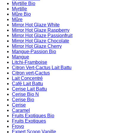
Myrtille Bio
Myrtille
Mûre Bio
Mûre
Mirror Hot Glaze White
Mirror Hot Glaze Raspberry
Mirror Hot Glaze Passionfruit
Mirror Hot Glaze Chocolate
Mirror Hot Glaze Cherry
Mangue-Passion Bio
Mangue
Litchi-Framboise
Citron Vert-Cactus Lait Battu
Citron vert-Cactus
Lait Concentré
Café Lait Battu
Cerise Lait Battu
Cerise Bio N
Cerise Bio
Cerise
Caramel
Fruits Exotiques Bio
Fruits Exotiques
Froyo
Expert Scoop Vanille