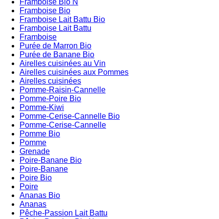
Framboise Bio N
Framboise Bio
Framboise Lait Battu Bio
Framboise Lait Battu
Framboise
Purée de Marron Bio
Purée de Banane Bio
Airelles cuisinées au Vin
Airelles cuisinées aux Pommes
Airelles cuisinées
Pomme-Raisin-Cannelle
Pomme-Poire Bio
Pomme-Kiwi
Pomme-Cerise-Cannelle Bio
Pomme-Cerise-Cannelle
Pomme Bio
Pomme
Grenade
Poire-Banane Bio
Poire-Banane
Poire Bio
Poire
Ananas Bio
Ananas
Pêche-Passion Lait Battu