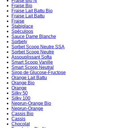
Fraise Bio N
Fraise Bio
Fraise Lait Battu Bio
Fraise Lait Battu
Fraise
Stabiglace
Spéculoos
Sauce Dame Blanche
Sorbety
Sorbet Scoop Neutre SSA
Sorbet Scoop Neutre
Assouplissant Softa
Smart Scoop Vanille
Smart Scoop Neutral
Sirop de Glucose-Fructose
Orange Lait Battu
Orange Bio
Orange
Silky 50
Silky 100
Neprun-Orange Bio
Neprun-Orange
Cassis Bio
Cassis
Chocolat