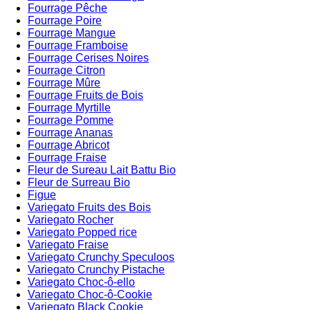
Fourrage Pêche
Fourrage Poire
Fourrage Mangue
Fourrage Framboise
Fourrage Cerises Noires
Fourrage Citron
Fourrage Mûre
Fourrage Fruits de Bois
Fourrage Myrtille
Fourrage Pomme
Fourrage Ananas
Fourrage Abricot
Fourrage Fraise
Fleur de Sureau Lait Battu Bio
Fleur de Surreau Bio
Figue
Variegato Fruits des Bois
Variegato Rocher
Variegato Popped rice
Variegato Fraise
Variegato Crunchy Speculoos
Variegato Crunchy Pistache
Variegato Choc-ô-ello
Variegato Choc-ô-Cookie
Variegato Black Cookie