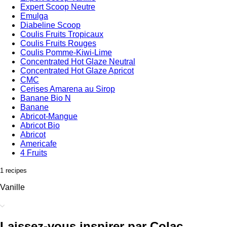
Expert Scoop Neutre
Emulga
Diabeline Scoop
Coulis Fruits Tropicaux
Coulis Fruits Rouges
Coulis Pomme-Kiwi-Lime
Concentrated Hot Glaze Neutral
Concentrated Hot Glaze Apricot
CMC
Cerises Amarena au Sirop
Banane Bio N
Banane
Abricot-Mangue
Abricot Bio
Abricot
Americafe
4 Fruits
1 recipes
Vanille
Laissez-vous inspirer par Colac.