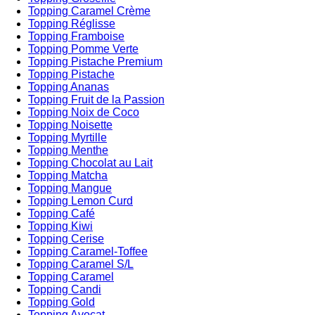
Topping Caramel Crème
Topping Réglisse
Topping Framboise
Topping Pomme Verte
Topping Pistache Premium
Topping Pistache
Topping Ananas
Topping Fruit de la Passion
Topping Noix de Coco
Topping Noisette
Topping Myrtille
Topping Menthe
Topping Chocolat au Lait
Topping Matcha
Topping Mangue
Topping Lemon Curd
Topping Café
Topping Kiwi
Topping Cerise
Topping Caramel-Toffee
Topping Caramel S/L
Topping Caramel
Topping Candi
Topping Gold
Topping Avocat