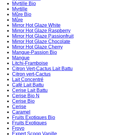
Myrtille Bio
Myrtille
Mûre Bio
Mûre
Mirror Hot Glaze White
Mirror Hot Glaze Raspberry
Mirror Hot Glaze Passionfruit
Mirror Hot Glaze Chocolate
Mirror Hot Glaze Cherry
Mangue-Passion Bio
Mangue
Litchi-Framboise
Citron Vert-Cactus Lait Battu
Citron vert-Cactus
Lait Concentré
Café Lait Battu
Cerise Lait Battu
Cerise Bio N
Cerise Bio
Cerise
Caramel
Fruits Exotiques Bio
Fruits Exotiques
Froyo
Expert Scoop Vanille