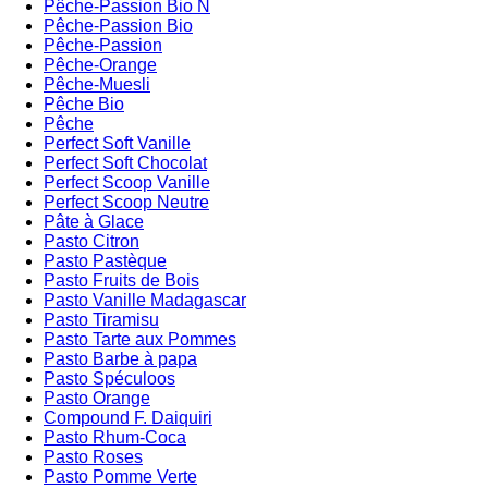
Pêche-Passion Bio N
Pêche-Passion Bio
Pêche-Passion
Pêche-Orange
Pêche-Muesli
Pêche Bio
Pêche
Perfect Soft Vanille
Perfect Soft Chocolat
Perfect Scoop Vanille
Perfect Scoop Neutre
Pâte à Glace
Pasto Citron
Pasto Pastèque
Pasto Fruits de Bois
Pasto Vanille Madagascar
Pasto Tiramisu
Pasto Tarte aux Pommes
Pasto Barbe à papa
Pasto Spéculoos
Pasto Orange
Compound F. Daiquiri
Pasto Rhum-Coca
Pasto Roses
Pasto Pomme Verte