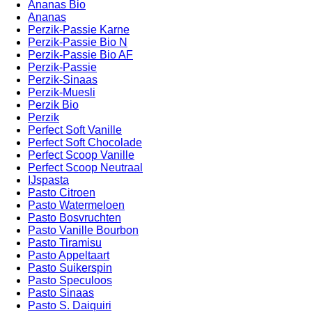
Ananas Bio
Ananas
Perzik-Passie Karne
Perzik-Passie Bio N
Perzik-Passie Bio AF
Perzik-Passie
Perzik-Sinaas
Perzik-Muesli
Perzik Bio
Perzik
Perfect Soft Vanille
Perfect Soft Chocolade
Perfect Scoop Vanille
Perfect Scoop Neutraal
IJspasta
Pasto Citroen
Pasto Watermeloen
Pasto Bosvruchten
Pasto Vanille Bourbon
Pasto Tiramisu
Pasto Appeltaart
Pasto Suikerspin
Pasto Speculoos
Pasto Sinaas
Pasto S. Daiquiri