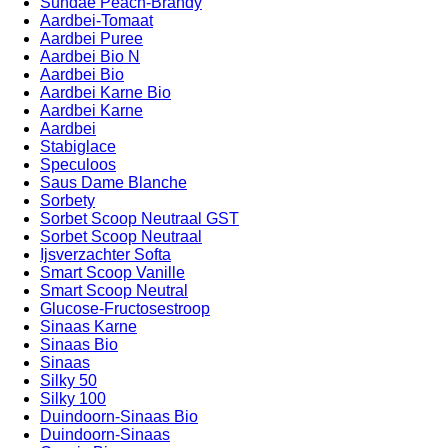
Sundae Peach-Brandy
Aardbei-Tomaat
Aardbei Puree
Aardbei Bio N
Aardbei Bio
Aardbei Karne Bio
Aardbei Karne
Aardbei
Stabiglace
Speculoos
Saus Dame Blanche
Sorbety
Sorbet Scoop Neutraal GST
Sorbet Scoop Neutraal
Ijsverzachter Softa
Smart Scoop Vanille
Smart Scoop Neutral
Glucose-Fructosestroop
Sinaas Karne
Sinaas Bio
Sinaas
Silky 50
Silky 100
Duindoorn-Sinaas Bio
Duindoorn-Sinaas