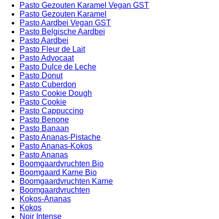
Pasto Gezouten Karamel Vegan GST
Pasto Gezouten Karamel
Pasto Aardbei Vegan GST
Pasto Belgische Aardbei
Pasto Aardbei
Pasto Fleur de Lait
Pasto Advocaat
Pasto Dulce de Leche
Pasto Donut
Pasto Cuberdon
Pasto Cookie Dough
Pasto Cookie
Pasto Cappuccino
Pasto Benone
Pasto Banaan
Pasto Ananas-Pistache
Pasto Ananas-Kokos
Pasto Ananas
Boomgaardvruchten Bio
Boomgaard Karne Bio
Boomgaardvruchten Karne
Boomgaardvruchten
Kokos-Ananas
Kokos
Noir Intense