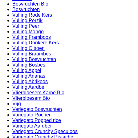
Bosvruchten Bio
Bosvruchten
Vulling Rode Kers
Vulling Perzik
Vulling Peer
Vulling Mango
Vulling Framboos
Vulling Donkere Kers
Vulling Citroen
Vulling Braambes
Vulling Bosvruchten
Vulling Bosbes
Vulling Appel
Vulling Ananas
Vulling Abrikoos
Vulling Aardbei
Vlierbloesem Karne Bio
Vlierbloesem Bio
Vijg
Variegato Bosvruchten
Variegato Rocher
Variegato Popped rice
Variegato Aardbei
Variegato Crunchy Speculoos
Variegato Crunchy Pistache