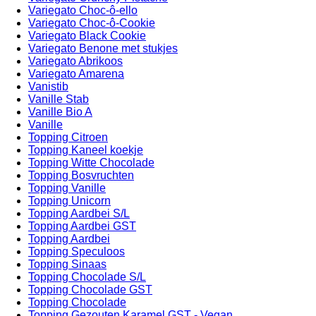
Variegato Choc-ô-ello
Variegato Choc-ô-Cookie
Variegato Black Cookie
Variegato Benone met stukjes
Variegato Abrikoos
Variegato Amarena
Vanistib
Vanille Stab
Vanille Bio A
Vanille
Topping Citroen
Topping Kaneel koekje
Topping Witte Chocolade
Topping Bosvruchten
Topping Vanille
Topping Unicorn
Topping Aardbei S/L
Topping Aardbei GST
Topping Aardbei
Topping Speculoos
Topping Sinaas
Topping Chocolade S/L
Topping Chocolade GST
Topping Chocolade
Topping Gezouten Karamel GST - Vegan