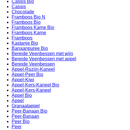
Cassis Bio
Cassis
Chocolade
Framboos Bio N
Framboos Bio
Framboos Karne Bio
Framboos Karne
Framboos
Kastanje Bio
Banaanpuree Bio
Bereide Veenbessen met wijn
Bereide Veenbessen met appel
Bereide Veenbessen
Appel-Rozijn-Kaneel
Appel-Peer Bio
Appel-Kiwi
Appel-Kers-Kaneel Bio
Appel-Kers-Kaneel
Appel Bio
Appel
Granaatappel
Peer-Banaan Bio
Peer-Banaan
Peer Bio
Peer