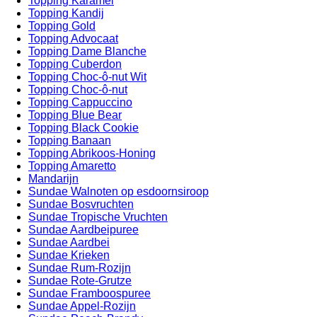
Topping Karamel
Topping Kandij
Topping Gold
Topping Advocaat
Topping Dame Blanche
Topping Cuberdon
Topping Choc-ô-nut Wit
Topping Choc-ô-nut
Topping Cappuccino
Topping Blue Bear
Topping Black Cookie
Topping Banaan
Topping Abrikoos-Honing
Topping Amaretto
Mandarijn
Sundae Walnoten op esdoornsiroop
Sundae Bosvruchten
Sundae Tropische Vruchten
Sundae Aardbeipuree
Sundae Aardbei
Sundae Krieken
Sundae Rum-Rozijn
Sundae Rote-Grutze
Sundae Framboospuree
Sundae Appel-Rozijn