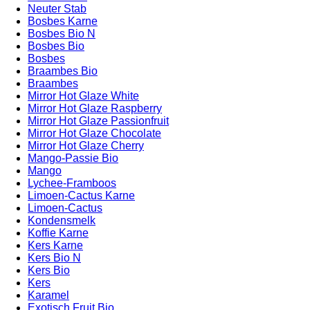
Neuter Stab
Bosbes Karne
Bosbes Bio N
Bosbes Bio
Bosbes
Braambes Bio
Braambes
Mirror Hot Glaze White
Mirror Hot Glaze Raspberry
Mirror Hot Glaze Passionfruit
Mirror Hot Glaze Chocolate
Mirror Hot Glaze Cherry
Mango-Passie Bio
Mango
Lychee-Framboos
Limoen-Cactus Karne
Limoen-Cactus
Kondensmelk
Koffie Karne
Kers Karne
Kers Bio N
Kers Bio
Kers
Karamel
Exotisch Fruit Bio