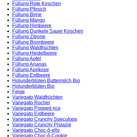
Füllung Rote Kirschen
Füllung Pfirsich
Füllung Birne
Füllung Mango
Füllung Himbeere
Füllung Dunkele Sauer Kirschen
Füllung Zitrone
Füllung Brombeere
Füllung Waldfrüchten
Füllung Heidelbeere
Füllung Apfel
Füllung Ananas
Füllung Aprikose
Füllung Erdbeere
Holunderblüten Buttermilch Bio
Holunderblüten Bio
Feige
Variegato Waldfrüchten
Variegato Rocher
Variegato Popped rice
Variegato Erdbeere
Variegato Crunchy Speculoos
Variegato Crunchy Pistazie
Variegato Choc-ô-ello
Variegato Choc-ô-Cookie