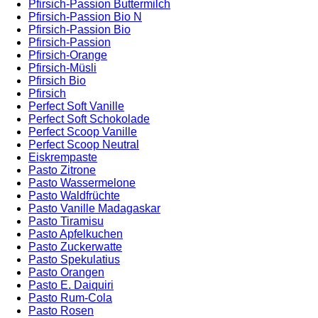
Pfirsich-Passion Buttermilch
Pfirsich-Passion Bio N
Pfirsich-Passion Bio
Pfirsich-Passion
Pfirsich-Orange
Pfirsich-Müsli
Pfirsich Bio
Pfirsich
Perfect Soft Vanille
Perfect Soft Schokolade
Perfect Scoop Vanille
Perfect Scoop Neutral
Eiskrempaste
Pasto Zitrone
Pasto Wassermelone
Pasto Waldfrüchte
Pasto Vanille Madagaskar
Pasto Tiramisu
Pasto Apfelkuchen
Pasto Zuckerwatte
Pasto Spekulatius
Pasto Orangen
Pasto E. Daiquiri
Pasto Rum-Cola
Pasto Rosen