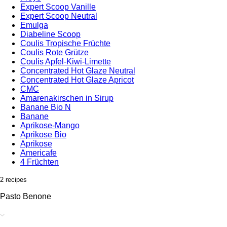
Expert Scoop Vanille
Expert Scoop Neutral
Emulga
Diabeline Scoop
Coulis Tropische Früchte
Coulis Rote Grütze
Coulis Apfel-Kiwi-Limette
Concentrated Hot Glaze Neutral
Concentrated Hot Glaze Apricot
CMC
Amarenakirschen in Sirup
Banane Bio N
Banane
Aprikose-Mango
Aprikose Bio
Aprikose
Americafe
4 Früchten
2 recipes
Pasto Benone