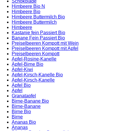
Schokolade
Himbeere Bio N
Himbeere Bio
Himbeere Buttermilch Bio
Himbeere Buttermilch
Himbeere
Kastanie fein Passiert Bio
Banane Fein Passiert Bio
Preiselbeeren Kompott mit Wein
Preiselbeeren Kompott mit Apfel
Preiselbeeren Kompott
Apfel-Rosine-Kanelle
Apfel-Birne Bio
Apfel-Kiwi
Apfel-Kirsch-Kanelle Bio
Apfel-Kirsch-Kanelle
Apfel Bio
Apfel
Granatapfel
Birne-Banane Bio
Birne-Banane
Birne Bio
Birne
Ananas Bio
Ananas