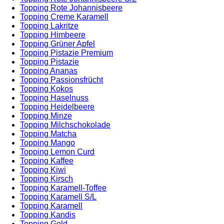
Topping Rote Johannisbeere
Topping Creme Karamell
Topping Lakritze
Topping Himbeere
Topping Grüner Apfel
Topping Pistazie Premium
Topping Pistazie
Topping Ananas
Topping Passionsfrücht
Topping Kokos
Topping Haselnuss
Topping Heidelbeere
Topping Minze
Topping Milchschokolade
Topping Matcha
Topping Mango
Topping Lemon Curd
Topping Kaffee
Topping Kiwi
Topping Kirsch
Topping Karamell-Toffee
Topping Karamell S/L
Topping Karamell
Topping Kandis
Topping Gold