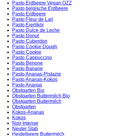
Pasto Erdbeere Vegan OZZ
Pasto belgische Erdbeere
Pasto Erdbeere
Pasto Fleur de Lait
Pasto Eierlikör
Pasto Dulce de Leche
Pasto Donut
Pasto Cuberdon
Pasto Cookie Dough
Pasto Cookie
Pasto Cappuccino
Pasto Benone
Pasto Banane
Pasto Ananas-Pistazie
Pasto Ananas-Kokos
Pasto Ananas
Obstgarten Bio
Obstgarten Buttermilch Bio
Obstgarten Buttermilch
Obstgarten
Kokos-Ananas
Kokos
Noir Intense
Neuter Stab
Heidelbeere Buttermilch