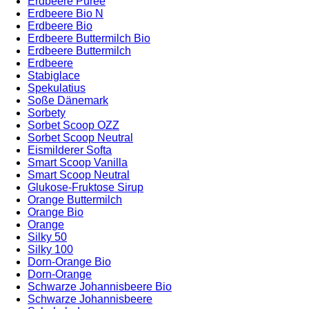
Erdbeere Puree
Erdbeere Bio N
Erdbeere Bio
Erdbeere Buttermilch Bio
Erdbeere Buttermilch
Erdbeere
Stabiglace
Spekulatius
Soße Dänemark
Sorbety
Sorbet Scoop OZZ
Sorbet Scoop Neutral
Eismilderer Softa
Smart Scoop Vanilla
Smart Scoop Neutral
Glukose-Fruktose Sirup
Orange Buttermilch
Orange Bio
Orange
Silky 50
Silky 100
Dorn-Orange Bio
Dorn-Orange
Schwarze Johannisbeere Bio
Schwarze Johannisbeere