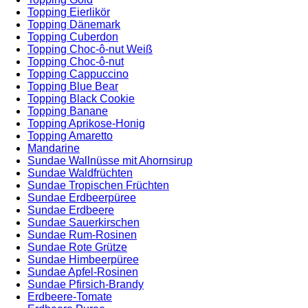
Topping Eierlikör
Topping Dänemark
Topping Cuberdon
Topping Choc-ô-nut Weiß
Topping Choc-ô-nut
Topping Cappuccino
Topping Blue Bear
Topping Black Cookie
Topping Banane
Topping Aprikose-Honig
Topping Amaretto
Mandarine
Sundae Wallnüsse mit Ahornsirup
Sundae Waldfrüchten
Sundae Tropischen Früchten
Sundae Erdbeerpüree
Sundae Erdbeere
Sundae Sauerkirschen
Sundae Rum-Rosinen
Sundae Rote Grütze
Sundae Himbeerpüree
Sundae Apfel-Rosinen
Sundae Pfirsich-Brandy
Erdbeere-Tomate