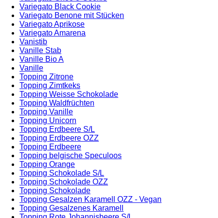
Variegato Black Cookie
Variegato Benone mit Stücken
Variegato Aprikose
Variegato Amarena
Vanistib
Vanille Stab
Vanille Bio A
Vanille
Topping Zitrone
Topping Zimtkeks
Topping Weisse Schokolade
Topping Waldfrüchten
Topping Vanille
Topping Unicorn
Topping Erdbeere S/L
Topping Erdbeere OZZ
Topping Erdbeere
Topping belgische Speculoos
Topping Orange
Topping Schokolade S/L
Topping Schokolade OZZ
Topping Schokolade
Topping Gesalzen Karamell OZZ - Vegan
Topping Gesalzenes Karamell
Topping Rote Johannisbeere S/L