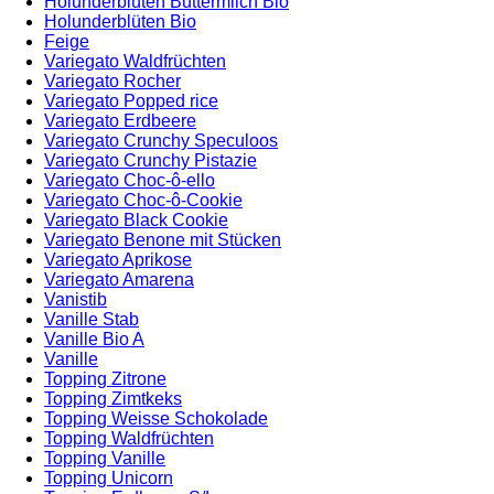
Holunderblüten Buttermilch Bio
Holunderblüten Bio
Feige
Variegato Waldfrüchten
Variegato Rocher
Variegato Popped rice
Variegato Erdbeere
Variegato Crunchy Speculoos
Variegato Crunchy Pistazie
Variegato Choc-ô-ello
Variegato Choc-ô-Cookie
Variegato Black Cookie
Variegato Benone mit Stücken
Variegato Aprikose
Variegato Amarena
Vanistib
Vanille Stab
Vanille Bio A
Vanille
Topping Zitrone
Topping Zimtkeks
Topping Weisse Schokolade
Topping Waldfrüchten
Topping Vanille
Topping Unicorn