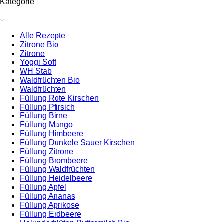
Kategorie
Alle Rezepte
Zitrone Bio
Zitrone
Yoggi Soft
WH Stab
Waldfrüchten Bio
Waldfrüchten
Füllung Rote Kirschen
Füllung Pfirsich
Füllung Birne
Füllung Mango
Füllung Himbeere
Füllung Dunkele Sauer Kirschen
Füllung Zitrone
Füllung Brombeere
Füllung Waldfrüchten
Füllung Heidelbeere
Füllung Apfel
Füllung Ananas
Füllung Aprikose
Füllung Erdbeere